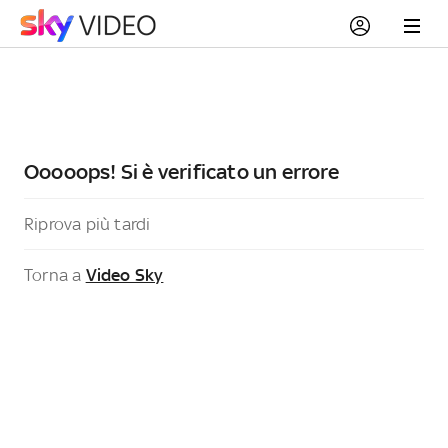
Ooooops! Si è verificato un errore
Riprova più tardi
Torna a
Video Sky