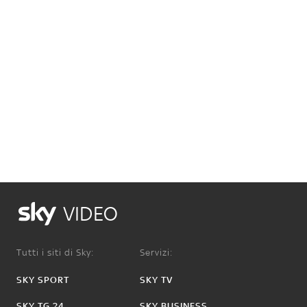
VIDEO
Tutti i siti di Sky:
Servizi:
SKY SPORT
SKY TV
SKY TG 24
SKY BUSINESS