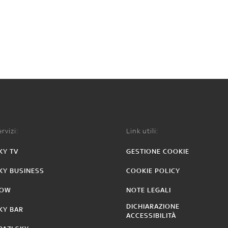
rvizi:
Link utili:
KY TV
GESTIONE COOKIE
KY BUSINESS
COOKIE POLICY
OW
NOTE LEGALI
DICHIARAZIONE
KY BAR
ACCESSIBILITÀ