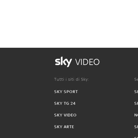
VIDEO
Tutti i siti di Sky:
Se
SKY SPORT
S
SKY TG 24
S
SKY VIDEO
N
SKY ARTE
S