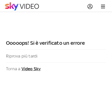
Ooooops! Si è verificato un errore
Riprova più tardi
Torna a
Video Sky