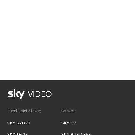
VIDEO
Tutti i siti di Sky:
Servizi:
SKY SPORT
SKY TV
SKY TG 24
SKY BUSINESS