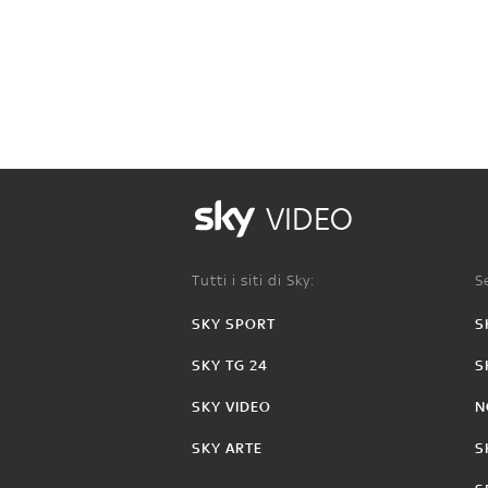
VIDEO
Tutti i siti di Sky:
Se
SKY SPORT
S
SKY TG 24
S
SKY VIDEO
N
SKY ARTE
S