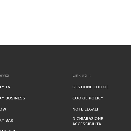
rvizi:
Link utili:
KY TV
GESTIONE COOKIE
KY BUSINESS
COOKIE POLICY
OW
NOTE LEGALI
DICHIARAZIONE
KY BAR
ACCESSIBILITÀ