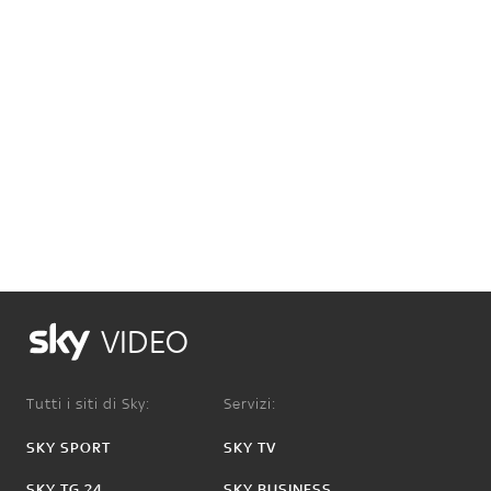
VIDEO
Tutti i siti di Sky:
Servizi:
SKY SPORT
SKY TV
SKY TG 24
SKY BUSINESS