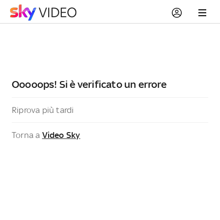
Ooooops! Si è verificato un errore
Riprova più tardi
Torna a
Video Sky