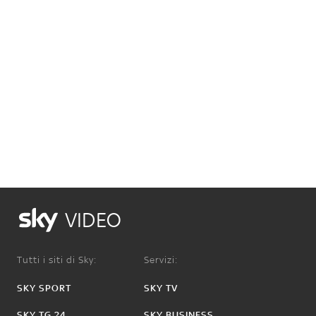
VIDEO
Tutti i siti di Sky:
Servizi:
SKY SPORT
SKY TV
SKY TG 24
SKY BUSINESS