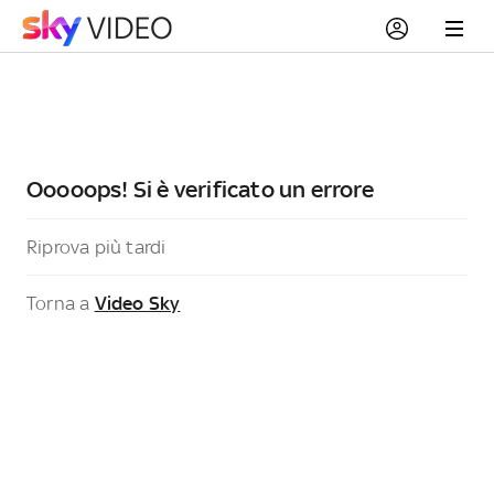
Ooooops! Si è verificato un errore
Riprova più tardi
Torna a
Video Sky