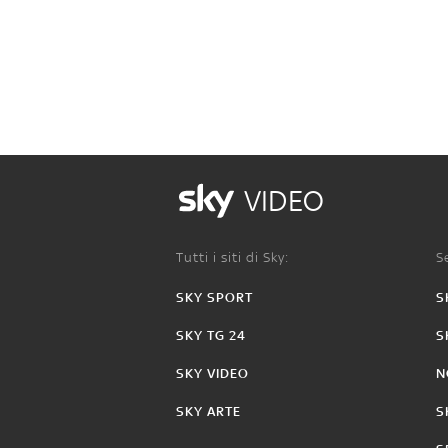
VIDEO
Tutti i siti di Sky:
Se
SKY SPORT
S
SKY TG 24
S
SKY VIDEO
N
SKY ARTE
S