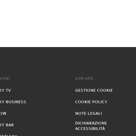
rvizi:
Link utili:
KY TV
GESTIONE COOKIE
KY BUSINESS
COOKIE POLICY
OW
NOTE LEGALI
DICHIARAZIONE
KY BAR
ACCESSIBILITÀ