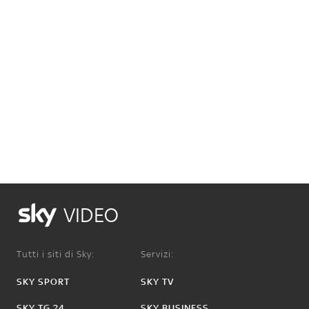
VIDEO
Tutti i siti di Sky:
Servizi:
SKY SPORT
SKY TV
SKY TG 24
SKY BUSINESS