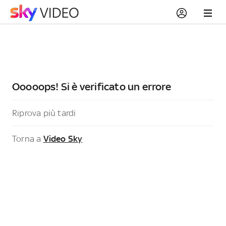
Ooooops! Si è verificato un errore
Riprova più tardi
Torna a
Video Sky