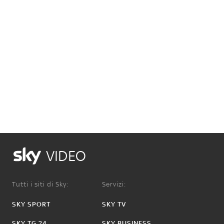
VIDEO
Tutti i siti di Sky:
Servizi:
SKY SPORT
SKY TV
SKY TG 24
SKY BUSINESS