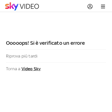
Ooooops! Si è verificato un errore
Riprova più tardi
Torna a
Video Sky