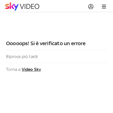
Ooooops! Si è verificato un errore
Riprova più tardi
Torna a
Video Sky