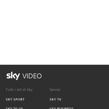
VIDEO
Tutti i siti di Sky:
Servizi:
SKY SPORT
SKY TV
SKY TG 24
SKY BUSINESS