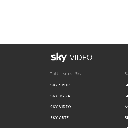
VIDEO
Tutti i siti di Sky:
Se
SKY SPORT
S
SKY TG 24
S
SKY VIDEO
N
SKY ARTE
S