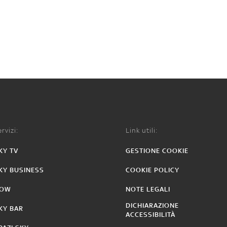
rvizi:
Link utili:
KY TV
GESTIONE COOKIE
KY BUSINESS
COOKIE POLICY
OW
NOTE LEGALI
DICHIARAZIONE
KY BAR
ACCESSIBILITÀ