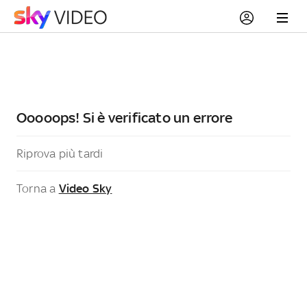
Ooooops! Si è verificato un errore
Riprova più tardi
Torna a
Video Sky