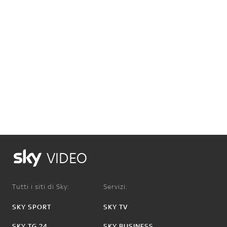
VIDEO
Tutti i siti di Sky:
Servizi:
SKY SPORT
SKY TV
SKY TG 24
SKY BUSINESS