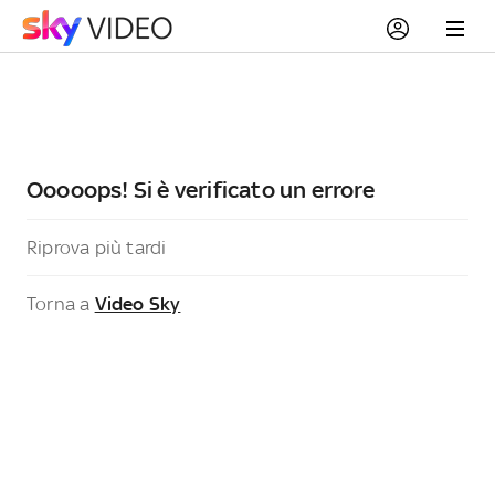
Ooooops! Si è verificato un errore
Riprova più tardi
Torna a
Video Sky