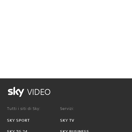
VIDEO
Tutti i siti di Sky:
Servizi:
SKY SPORT
SKY TV
SKY TG 24
SKY BUSINESS