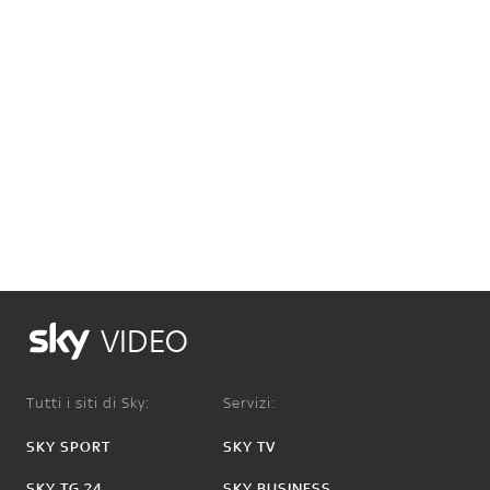
VIDEO
Tutti i siti di Sky:
Servizi:
SKY SPORT
SKY TV
SKY TG 24
SKY BUSINESS