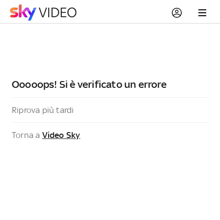
Ooooops! Si è verificato un errore
Riprova più tardi
Torna a
Video Sky