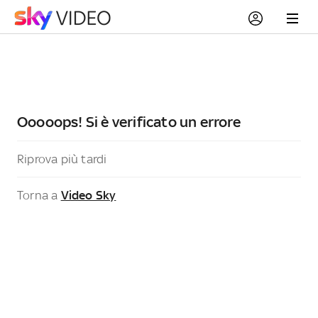
Ooooops! Si è verificato un errore
Riprova più tardi
Torna a
Video Sky