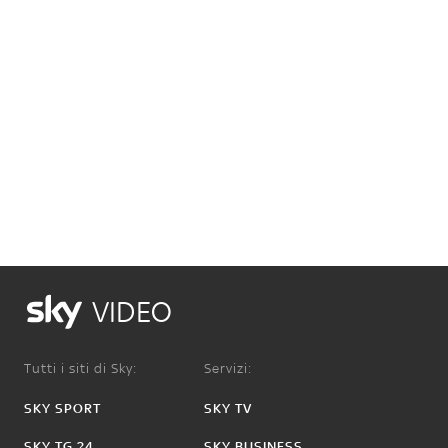
VIDEO
Tutti i siti di Sky:
Servizi:
SKY SPORT
SKY TV
SKY TG 24
SKY BUSINESS