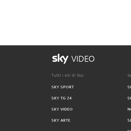
VIDEO
Tutti i siti di Sky:
Se
SKY SPORT
S
SKY TG 24
S
SKY VIDEO
N
SKY ARTE
S