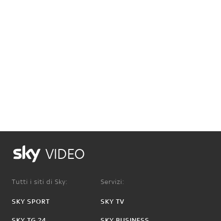
VIDEO
Tutti i siti di Sky:
Servizi:
SKY SPORT
SKY TV
SKY TG 24
SKY BUSINESS