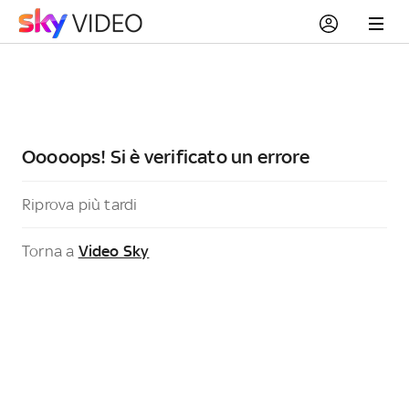
Ooooops! Si è verificato un errore
Riprova più tardi
Torna a
Video Sky