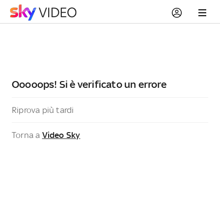
Ooooops! Si è verificato un errore
Riprova più tardi
Torna a
Video Sky