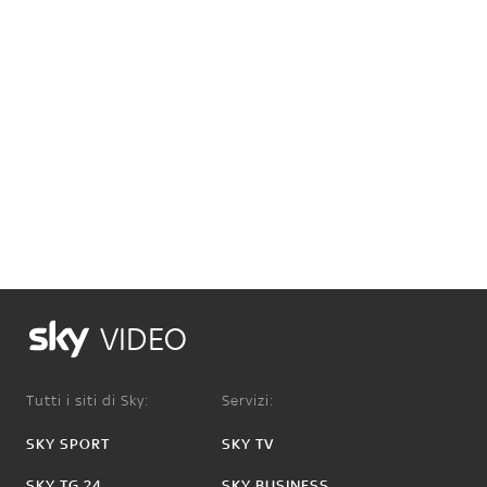
VIDEO
Tutti i siti di Sky:
Servizi:
SKY SPORT
SKY TV
SKY TG 24
SKY BUSINESS