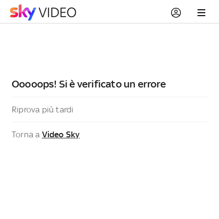
Ooooops! Si è verificato un errore
Riprova più tardi
Torna a
Video Sky