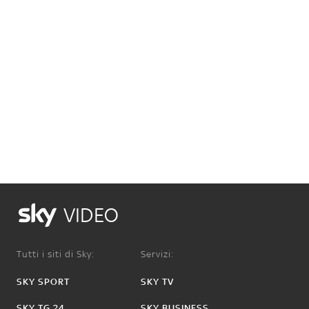
VIDEO
Tutti i siti di Sky:
Servizi:
SKY SPORT
SKY TV
SKY TG 24
SKY BUSINESS