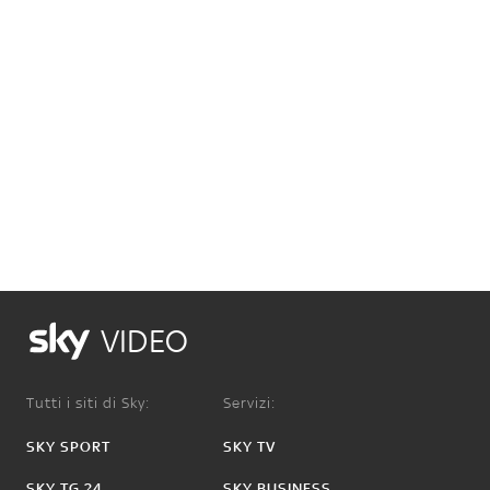
VIDEO
Tutti i siti di Sky:
Servizi:
SKY SPORT
SKY TV
SKY TG 24
SKY BUSINESS