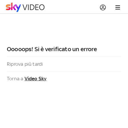
Ooooops! Si è verificato un errore
Riprova più tardi
Torna a
Video Sky