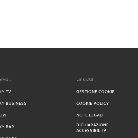
rvizi:
Link utili:
KY TV
GESTIONE COOKIE
KY BUSINESS
COOKIE POLICY
OW
NOTE LEGALI
DICHIARAZIONE
KY BAR
ACCESSIBILITÀ