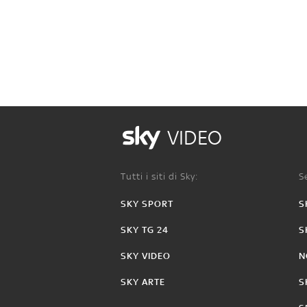
VIDEO
Tutti i siti di Sky:
Se
SKY SPORT
S
SKY TG 24
S
SKY VIDEO
N
SKY ARTE
S