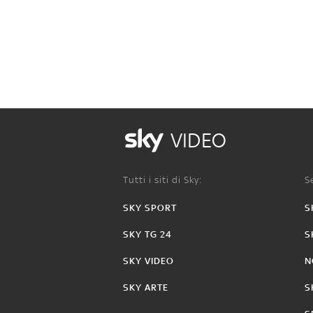
VIDEO
Tutti i siti di Sky:
Se
SKY SPORT
S
SKY TG 24
S
SKY VIDEO
N
SKY ARTE
S