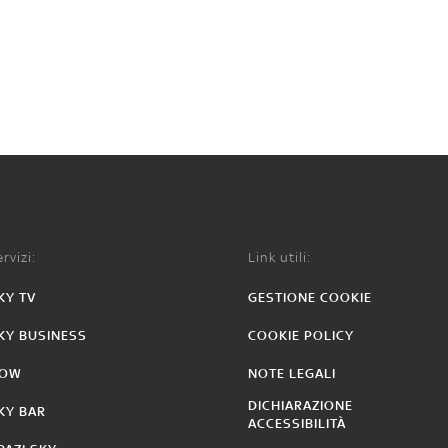
rvizi:
Link utili:
KY TV
GESTIONE COOKIE
KY BUSINESS
COOKIE POLICY
OW
NOTE LEGALI
DICHIARAZIONE
KY BAR
ACCESSIBILITÀ