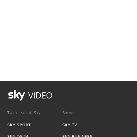
VIDEO
Tutti i siti di Sky:
Servizi:
SKY SPORT
SKY TV
SKY TG 24
SKY BUSINESS