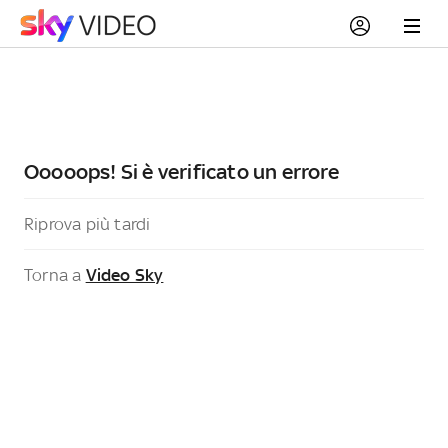
Ooooops! Si è verificato un errore
Riprova più tardi
Torna a
Video Sky