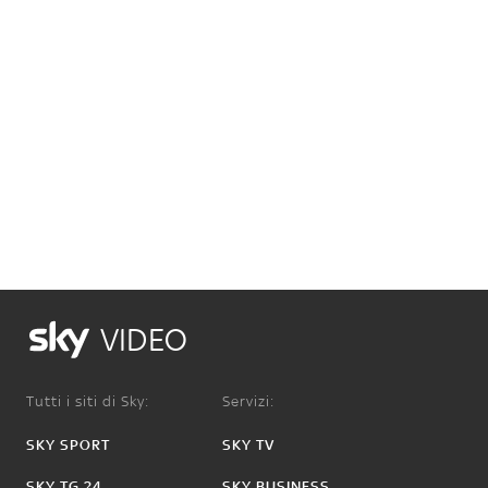
VIDEO
Tutti i siti di Sky:
Servizi:
SKY SPORT
SKY TV
SKY TG 24
SKY BUSINESS