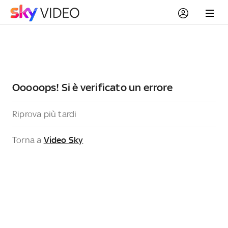
Ooooops! Si è verificato un errore
Riprova più tardi
Torna a
Video Sky