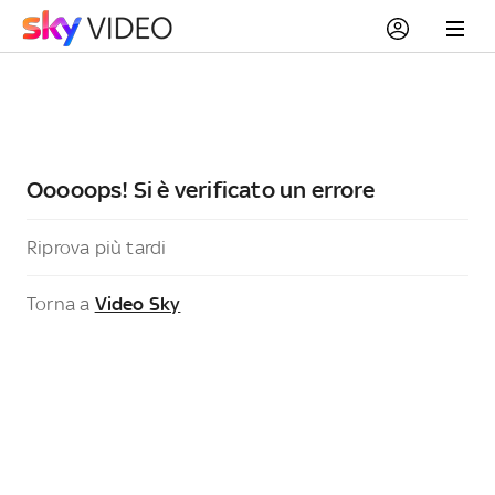
Ooooops! Si è verificato un errore
Riprova più tardi
Torna a
Video Sky