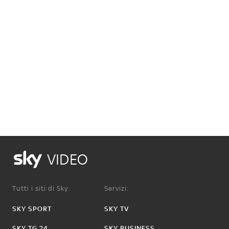
VIDEO
Tutti i siti di Sky:
Servizi:
SKY SPORT
SKY TV
SKY TG 24
SKY BUSINESS