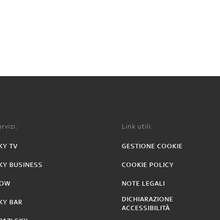
rvizi:
Link utili:
KY TV
GESTIONE COOKIE
KY BUSINESS
COOKIE POLICY
OW
NOTE LEGALI
DICHIARAZIONE
KY BAR
ACCESSIBILITÀ