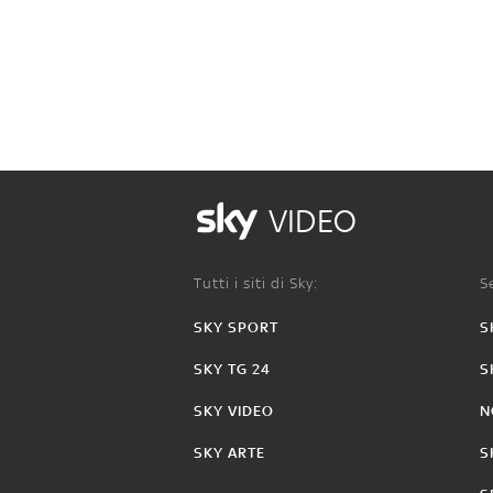
VIDEO
Tutti i siti di Sky:
Se
SKY SPORT
S
SKY TG 24
S
SKY VIDEO
N
SKY ARTE
S