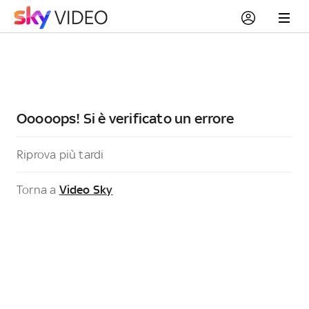
Ooooops! Si è verificato un errore
Riprova più tardi
Torna a
Video Sky