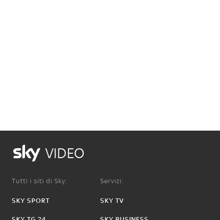
VIDEO
Tutti i siti di Sky:
Servizi:
SKY SPORT
SKY TV
SKY TG 24
SKY BUSINESS