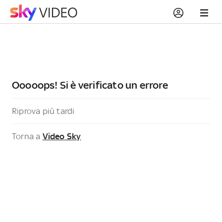
Ooooops! Si è verificato un errore
Riprova più tardi
Torna a
Video Sky