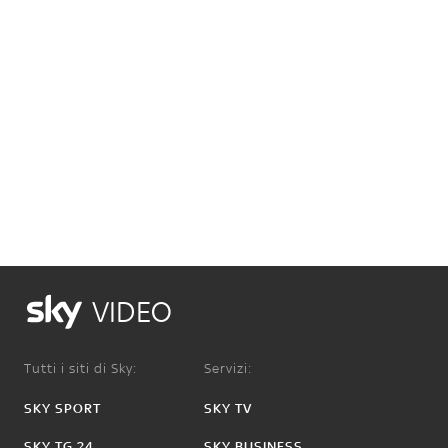
VIDEO
Tutti i siti di Sky:
Servizi:
SKY SPORT
SKY TV
SKY TG 24
SKY BUSINESS