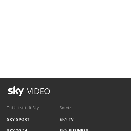
VIDEO
Tutti i siti di Sky:
Servizi:
SKY SPORT
SKY TV
SKY TG 24
SKY BUSINESS