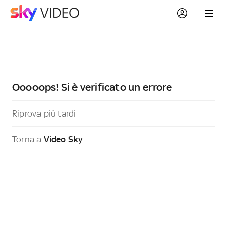
Ooooops! Si è verificato un errore
Riprova più tardi
Torna a
Video Sky