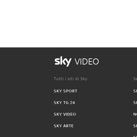
VIDEO
Tutti i siti di Sky:
Se
SKY SPORT
S
SKY TG 24
S
SKY VIDEO
N
SKY ARTE
S