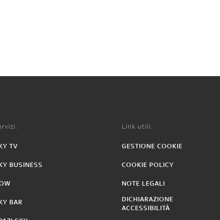
rvizi:
Link utili:
KY TV
GESTIONE COOKIE
KY BUSINESS
COOKIE POLICY
OW
NOTE LEGALI
DICHIARAZIONE
KY BAR
ACCESSIBILITÀ