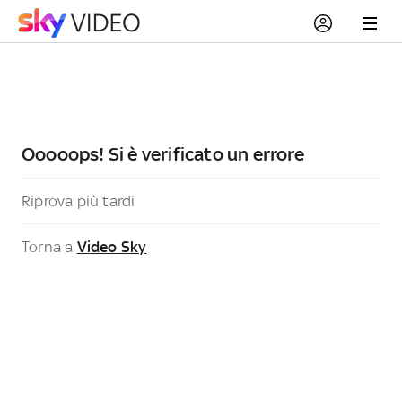
Ooooops! Si è verificato un errore
Riprova più tardi
Torna a
Video Sky