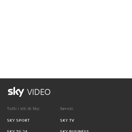
VIDEO
Tutti i siti di Sky:
Servizi:
SKY SPORT
SKY TV
SKY TG 24
SKY BUSINESS