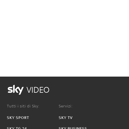
VIDEO
Tutti i siti di Sky:
Servizi:
SKY SPORT
SKY TV
SKY TG 24
SKY BUSINESS