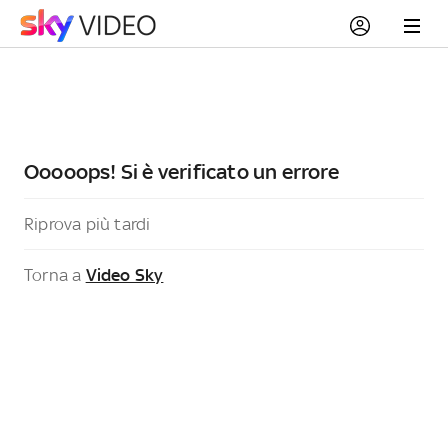
Ooooops! Si è verificato un errore
Riprova più tardi
Torna a
Video Sky