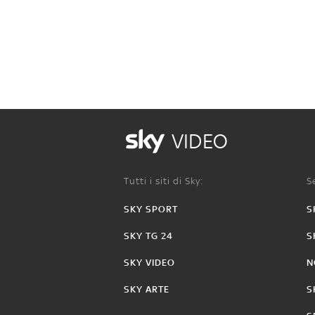
VIDEO
Tutti i siti di Sky:
Se
SKY SPORT
S
SKY TG 24
S
SKY VIDEO
N
SKY ARTE
S