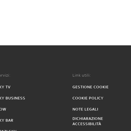
rvizi:
Link utili:
KY TV
GESTIONE COOKIE
KY BUSINESS
COOKIE POLICY
OW
NOTE LEGALI
DICHIARAZIONE
KY BAR
ACCESSIBILITÀ