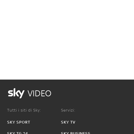
VIDEO
Tutti i siti di Sky:
Servizi:
SKY SPORT
SKY TV
SKY TG 24
SKY BUSINESS