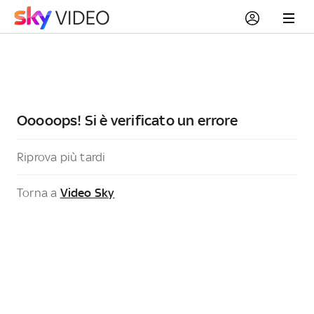
Ooooops! Si è verificato un errore
Riprova più tardi
Torna a
Video Sky