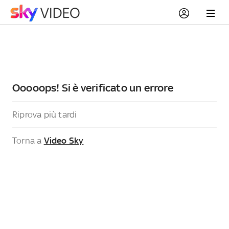
Ooooops! Si è verificato un errore
Riprova più tardi
Torna a
Video Sky