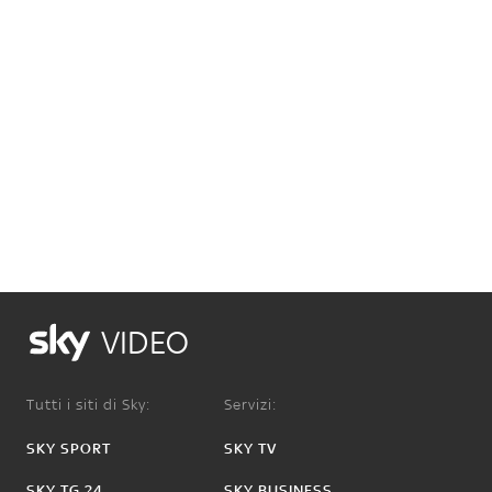
VIDEO
Tutti i siti di Sky:
Servizi:
SKY SPORT
SKY TV
SKY TG 24
SKY BUSINESS