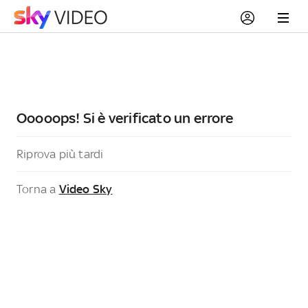
Ooooops! Si è verificato un errore
Riprova più tardi
Torna a
Video Sky