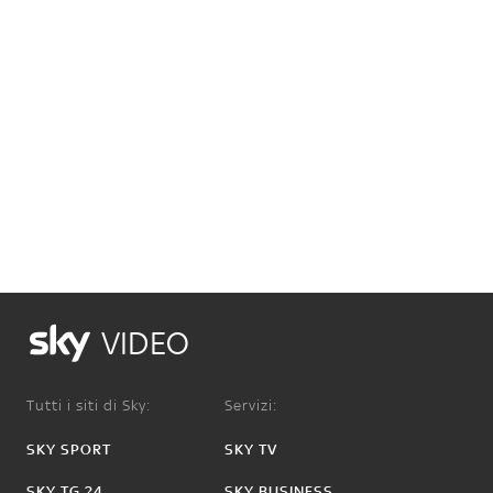
VIDEO
Tutti i siti di Sky:
Servizi:
SKY SPORT
SKY TV
SKY TG 24
SKY BUSINESS