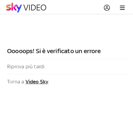
Ooooops! Si è verificato un errore
Riprova più tardi
Torna a
Video Sky