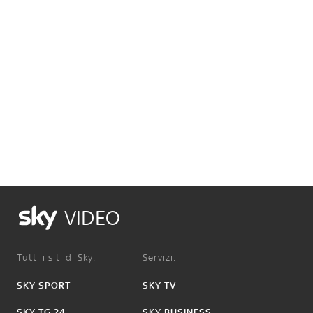
VIDEO
Tutti i siti di Sky:
Servizi:
SKY SPORT
SKY TV
SKY TG 24
SKY BUSINESS