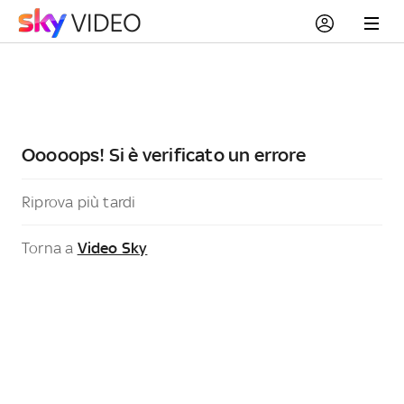
Ooooops! Si è verificato un errore
Riprova più tardi
Torna a
Video Sky