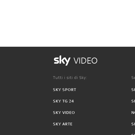
VIDEO
Tutti i siti di Sky:
Se
SKY SPORT
S
SKY TG 24
S
SKY VIDEO
N
SKY ARTE
S