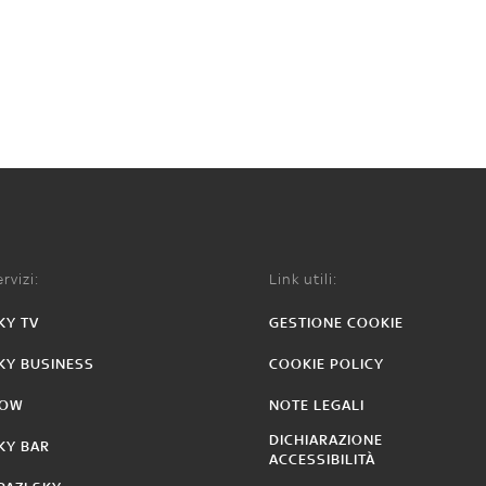
rvizi:
Link utili:
KY TV
GESTIONE COOKIE
KY BUSINESS
COOKIE POLICY
OW
NOTE LEGALI
DICHIARAZIONE
KY BAR
ACCESSIBILITÀ