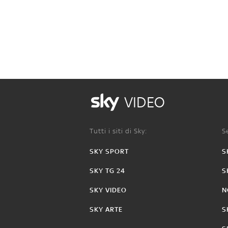
VIDEO
Tutti i siti di Sky:
Se
SKY SPORT
S
SKY TG 24
S
SKY VIDEO
N
SKY ARTE
S