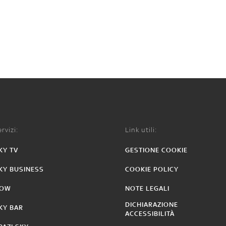
rvizi:
Link utili:
KY TV
GESTIONE COOKIE
KY BUSINESS
COOKIE POLICY
OW
NOTE LEGALI
DICHIARAZIONE
KY BAR
ACCESSIBILITÀ