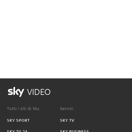
VIDEO
Tutti i siti di Sky:
Servizi:
SKY SPORT
SKY TV
SKY TG 24
SKY BUSINESS