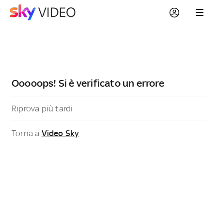
Ooooops! Si è verificato un errore
Riprova più tardi
Torna a
Video Sky