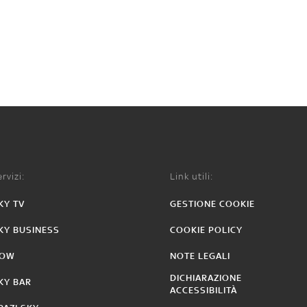
rvizi:
Link utili:
KY TV
GESTIONE COOKIE
KY BUSINESS
COOKIE POLICY
OW
NOTE LEGALI
DICHIARAZIONE
KY BAR
ACCESSIBILITÀ