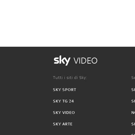
VIDEO
Tutti i siti di Sky:
Se
SKY SPORT
S
SKY TG 24
S
SKY VIDEO
N
SKY ARTE
S