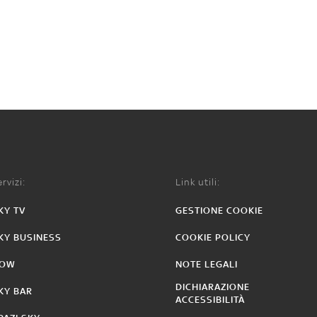
rvizi:
Link utili:
KY TV
GESTIONE COOKIE
KY BUSINESS
COOKIE POLICY
OW
NOTE LEGALI
DICHIARAZIONE
KY BAR
ACCESSIBILITÀ