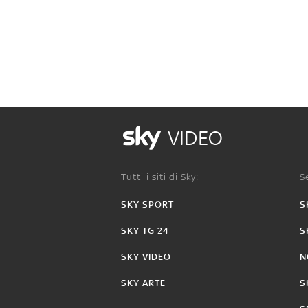
VIDEO
Tutti i siti di Sky:
Se
SKY SPORT
S
SKY TG 24
S
SKY VIDEO
N
SKY ARTE
S