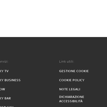
rvizi:
Link utili:
KY TV
GESTIONE COOKIE
KY BUSINESS
COOKIE POLICY
OW
NOTE LEGALI
DICHIARAZIONE
KY BAR
ACCESSIBILITÀ