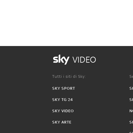
VIDEO
Tutti i siti di Sky:
Se
SKY SPORT
S
SKY TG 24
S
SKY VIDEO
N
SKY ARTE
S