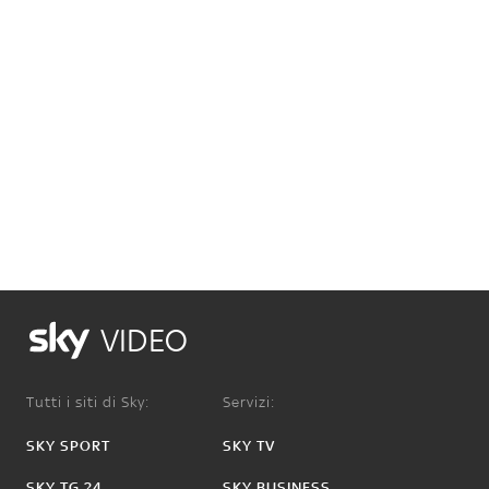
VIDEO
Tutti i siti di Sky:
Servizi:
SKY SPORT
SKY TV
SKY TG 24
SKY BUSINESS