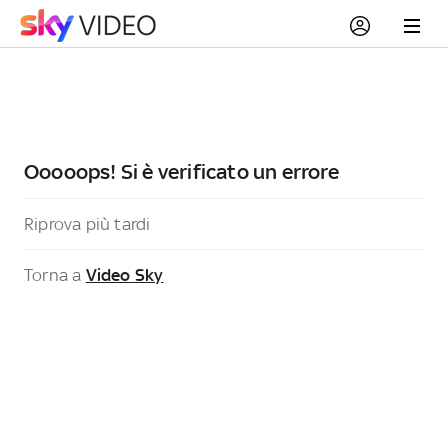
Ooooops! Si è verificato un errore
Riprova più tardi
Torna a
Video Sky