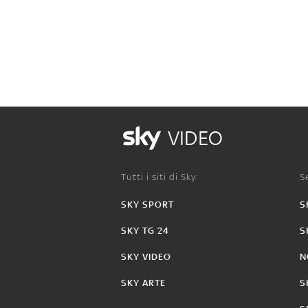
VIDEO
Tutti i siti di Sky:
Se
SKY SPORT
S
SKY TG 24
S
SKY VIDEO
N
SKY ARTE
S