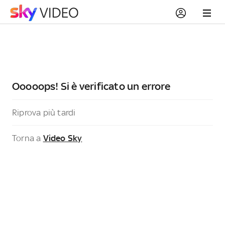
Ooooops! Si è verificato un errore
Riprova più tardi
Torna a
Video Sky