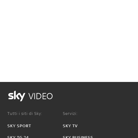
VIDEO
Tutti i siti di Sky:
Servizi:
SKY SPORT
SKY TV
SKY TG 24
SKY BUSINESS