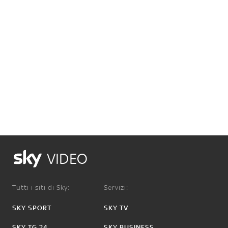
VIDEO
Tutti i siti di Sky:
Servizi:
SKY SPORT
SKY TV
SKY TG 24
SKY BUSINESS