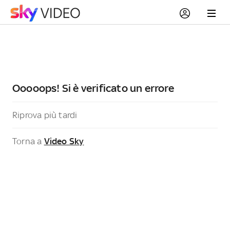
Ooooops! Si è verificato un errore
Riprova più tardi
Torna a
Video Sky