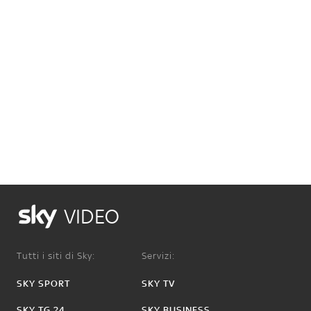
VIDEO
Tutti i siti di Sky:
Servizi:
SKY SPORT
SKY TV
SKY TG 24
SKY BUSINESS