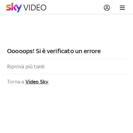
Ooooops! Si è verificato un errore
Riprova più tardi
Torna a
Video Sky