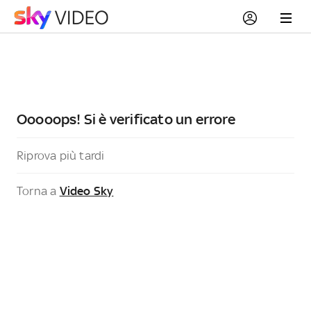
Ooooops! Si è verificato un errore
Riprova più tardi
Torna a
Video Sky