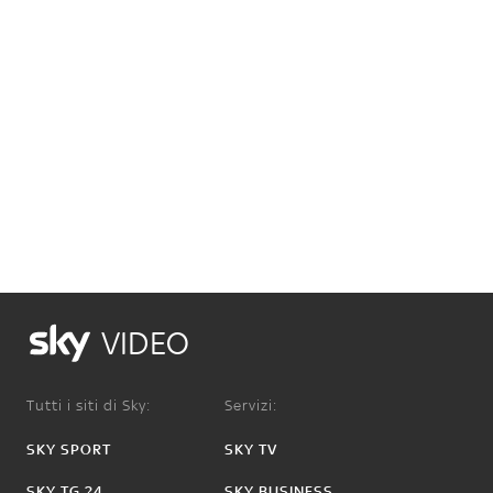
VIDEO
Tutti i siti di Sky:
Servizi:
SKY SPORT
SKY TV
SKY TG 24
SKY BUSINESS